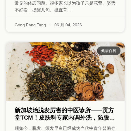
常见的体态问题。很多家长以为孩子只是驼背、姿势
不好看，提醒几句、挺直背...
Gong Fang Tang
·
06 月 04, 2026
健康百科
新加坡治脱发厉害的中医诊所——贡方
堂TCM！皮肤科专家内调外洗，防脱乌
发！
现如今，脱发、须发早白已经成为当代中青年普遍存