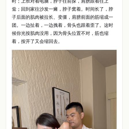
时；上班对着电脑，脖子往前探，肩膀跟着往上
耸；回到家往沙发一瘫，脖子窝着。时间长了，脖
子后面的肌肉被拉长、变僵，肩膀前面的筋缩成一
团。一边扯着，一边拽着，骨头也跟着歪了。这时
候你光按肌肉没用，因为骨头位置不对，筋也缩
着，按开了又会缩回去。