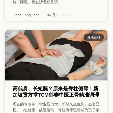
跷二郎腿、窝在沙发低头玩...
Gong Fang Tang
·
06 月 05, 2026
健康百科
高低肩、长短腿？原来是脊柱侧弯！新
加坡贡方堂TCM郁赛中医正骨精准调理
现在的青少年，学业压力大、长期久坐低头、坐姿歪
扭、书包过重、缺乏运动，脊柱侧弯已经成为孩子最