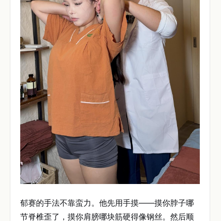
郁赛的手法不靠蛮力。他先用手摸——摸你脖子哪
节脊椎歪了，摸你肩膀哪块筋硬得像钢丝。然后顺