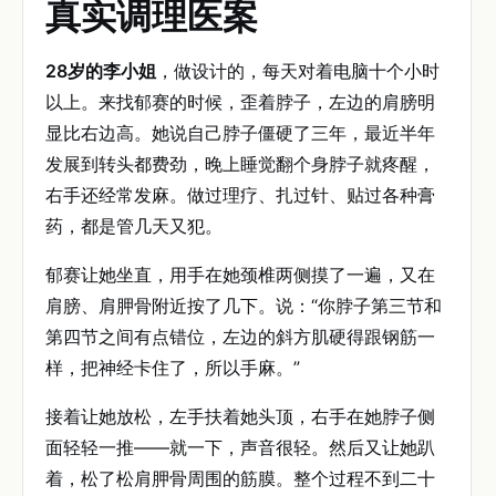
真实调理医案
28岁的李小姐
，做设计的，每天对着电脑十个小时
以上。来找郁赛的时候，歪着脖子，左边的肩膀明
显比右边高。她说自己脖子僵硬了三年，最近半年
发展到转头都费劲，晚上睡觉翻个身脖子就疼醒，
右手还经常发麻。做过理疗、扎过针、贴过各种膏
药，都是管几天又犯。
郁赛让她坐直，用手在她颈椎两侧摸了一遍，又在
肩膀、肩胛骨附近按了几下。说：“你脖子第三节和
第四节之间有点错位，左边的斜方肌硬得跟钢筋一
样，把神经卡住了，所以手麻。”
接着让她放松，左手扶着她头顶，右手在她脖子侧
面轻轻一推——就一下，声音很轻。然后又让她趴
着，松了松肩胛骨周围的筋膜。整个过程不到二十