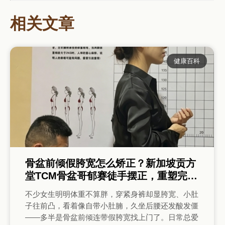
相关文章
健康百科
骨盆前倾假胯宽怎么矫正？新加坡贡方
堂TCM骨盆哥郁赛徒手摆正，重塑完美
身材
不少女生明明体重不算胖，穿紧身裤却显胯宽、小肚
子往前凸，看着像自带小肚腩，久坐后腰还发酸发僵
——多半是骨盆前倾连带假胯宽找上门了。日常总爱