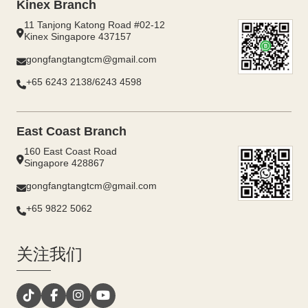
Kinex Branch
11 Tanjong Katong Road #02-12
Kinex Singapore 437157
gongfangtangtcm@gmail.com
+65 6243 2138/6243 4598
East Coast Branch
160 East Coast Road
Singapore 428867
gongfangtangtcm@gmail.com
+65 9822 5062
关注我们