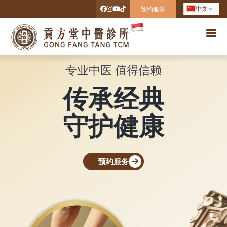
中文
预约服务
专业中医 值得信赖
名医坐诊 精准调理
传承经典
妙手回春
守护健康
药到病除
预约服务
预约服务
预约服务