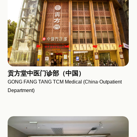
贡方堂中医门诊部（中国）
GONG FANG TANG TCM Medical (China·Outpatient
Department)