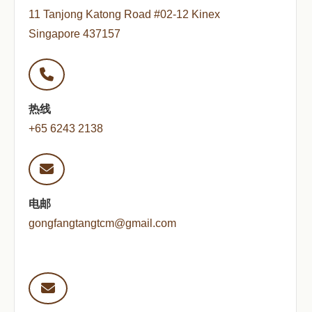
11 Tanjong Katong Road #02-12 Kinex
Singapore 437157
热线
+65 6243 2138
电邮
gongfangtangtcm@gmail.com