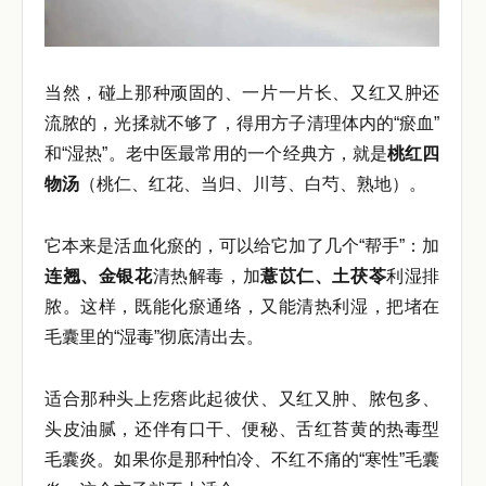
当然，碰上那种顽固的、一片一片长、又红又肿还
流脓的，光揉就不够了，得用方子清理体内的“瘀血”
和“湿热”。老中医最常用的一个经典方，就是
桃红四
物汤
（桃仁、红花、当归、川芎、白芍、熟地）。
它本来是活血化瘀的，可以给它加了几个“帮手”：加
连翘、金银花
清热解毒，加
薏苡仁、土茯苓
利湿排
脓。这样，既能化瘀通络，又能清热利湿，把堵在
毛囊里的“湿毒”彻底清出去。
适合那种头上疙瘩此起彼伏、又红又肿、脓包多、
头皮油腻，还伴有口干、便秘、舌红苔黄的热毒型
毛囊炎。如果你是那种怕冷、不红不痛的“寒性”毛囊