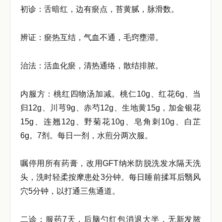
初诊：舌暗红，边有瘀点，苔黄腻，脉滑数。
辨证：瘀热互结，气血不通，毛窍壅滞。
治法：活血化瘀，清热通络，散结排脓。
内服方：桃红四物汤加减。桃仁10g、红花6g、当
归12g、川芎9g、赤芍12g、生地黄15g，加金银花
15g、连翘12g、野菊花10g、皂角刺10g、白芷
6g。7剂。每日一剂，水煎分两次服。
嘱停用所有药膏，改用GFT纳米防脱洗发水隔天洗
头，洗时轻柔按摩患处3分钟。每日睡前揉耳后翳风
穴5分钟，以打通三焦通道。
二诊：服药7天，后脑勺红包消退大半，无新发脓