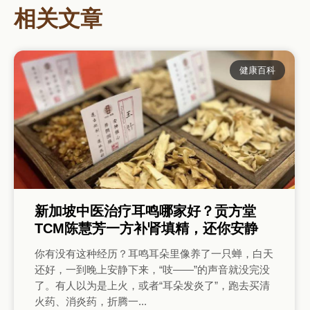
相关文章
健康百科
新加坡中医治疗耳鸣哪家好？贡方堂
TCM陈慧芳一方补肾填精，还你安静
你有没有这种经历？耳鸣耳朵里像养了一只蝉，白天
还好，一到晚上安静下来，“吱——”的声音就没完没
了。有人以为是上火，或者“耳朵发炎了”，跑去买清
火药、消炎药，折腾一...