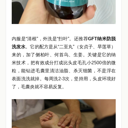
内服是“清根”，外洗是“扫叶”。还推荐
GFT纳米防脱
洗发水
。它的配方是从“二至丸”（女贞子、旱莲草）
来的，加了侧柏叶、何首乌、生姜。关键是它的纳
米技术，把有效成分打成比头皮毛孔小2500倍的微
粒，能钻进毛囊里清洁油脂、杀灭细菌，不是浮在
表面洗洗就掉。每周洗2-3次，坚持用，头皮环境好
了，毛囊炎就不容易反复。