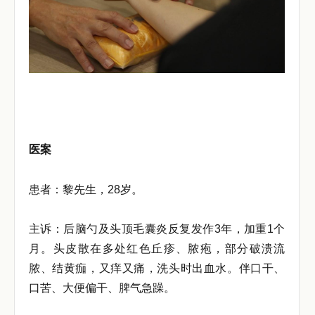
医案
患者：黎先生，28岁。
主诉：后脑勺及头顶毛囊炎反复发作3年，加重1个
月。头皮散在多处红色丘疹、脓疱，部分破溃流
脓、结黄痂，又痒又痛，洗头时出血水。伴口干、
口苦、大便偏干、脾气急躁。