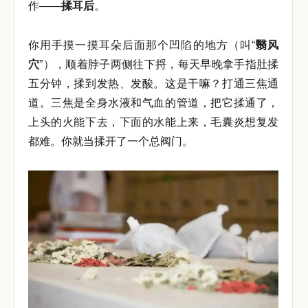
作——
揉耳后
。
你用手摸一摸耳朵后面那个凹陷的地方（叫“
翳风
穴
”），顺着脖子两侧往下捋，每天早晚拿手指肚揉
五分钟，揉到发热、发酸。这是干嘛？打通三焦通
道。三焦是全身水液和气血的管道，把它揉通了，
上头的火能下去，下面的水能上来，毛囊炎想复发
都难。你就当揉开了一个总阀门。