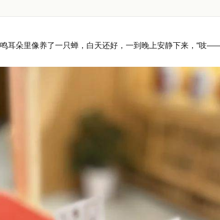
鸣耳朵里像养了一只蝉，白天还好，一到晚上安静下来，“吱——