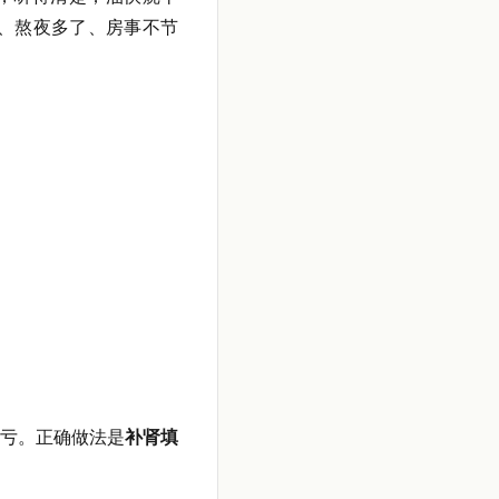
、熬夜多了、房事不节
亏。正确做法是
补肾填