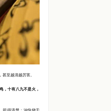
，甚至越清越厉害。
鸣，十有八九不是火，
，听得清楚；油快烧干