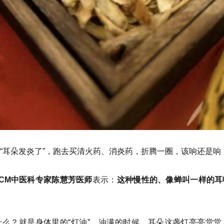
“耳朵发炎了”，跑去买清火药、消炎药，折腾一圈，该响还是响
CM中医科专家陈慧芳医师
表示：
这种慢性的、像蝉叫一样的耳
么？就是身体里的“灯油”。油满的时候，耳朵这盏灯亮亮堂堂