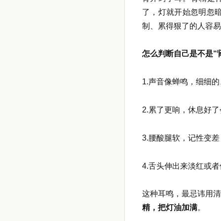
了，灯就开始忽明忽
制、累得狠了的人容易
怎么判断自己是不是“
1.声音像蝉鸣，细细
2.累了更响，休息好
3.腰酸腿软，记性变
4.舌头伸出来淡红或
这种耳鸣，最忌讳用清
精，把灯油加满
。