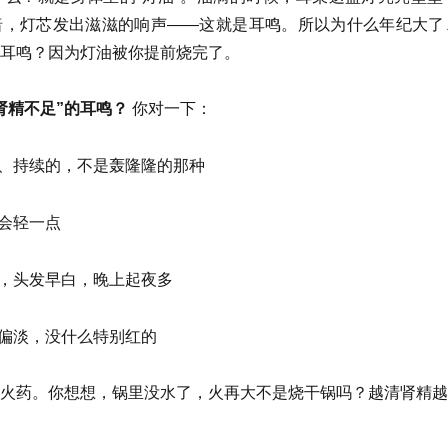
暗，灯芯发出滋滋的响声——这就是耳鸣。所以为什么年纪大了
耳鸣？因为灯油被你提前烧完了。
肾精不足”的耳鸣？
你对一下：
的、持续的，不是轰隆隆的那种
了会轻一点
差，头发早白，晚上起夜多
者偏淡，没什么特别红的
火药。你想想，锅里没水了，火再大不是烧干锅吗？越清肾精越