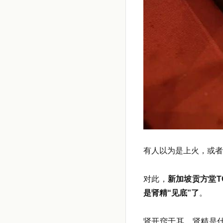
有人以为是上火，或者
对此，
新加坡贡方堂T
是肾精“见底”了
。
肾开窍于耳。肾精是什