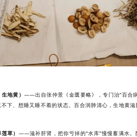
、生地黄）
——出自张仲景《金匮要略》，专门治“百合
吃不下、想睡又睡不着的状态。百合润肺清心，生地黄滋
旱莲草）
——滋补肝肾，把你亏掉的“水库”慢慢蓄满水