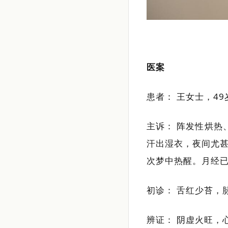
医案
患者： 王女士，49
主诉： 阵发性烘热
汗出湿衣，夜间尤甚
次梦中热醒。月经已
初诊： 舌红少苔，
辨证： 阴虚火旺，