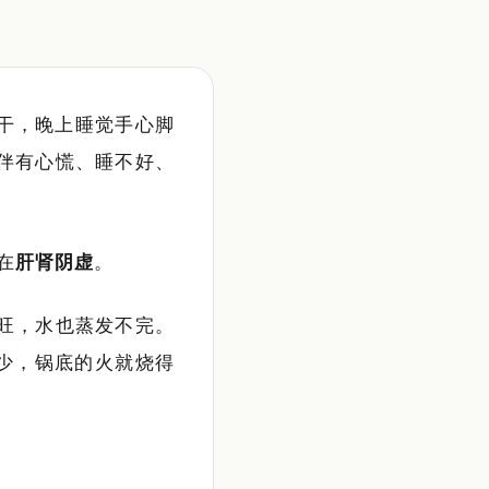
干，晚上睡觉手心脚
伴有心慌、睡不好、
在
肝肾阴虚
。
旺，水也蒸发不完。
少，锅底的火就烧得