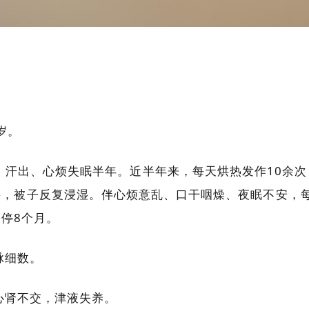
岁。
、汗出、心烦失眠半年。近半年来，每天烘热发作10余
，被子反复浸湿。伴心烦意乱、口干咽燥、夜眠不安，每
停8个月。
脉细数。
心肾不交，津液失养。