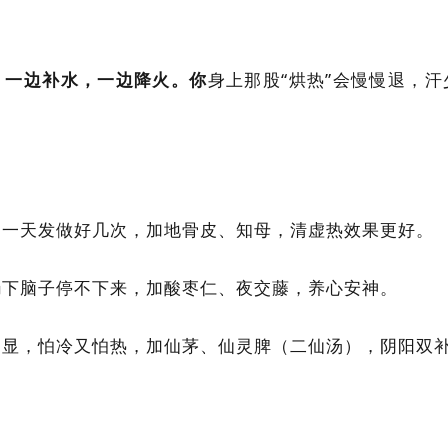
，
一边补水，一边降火。你
身上那股“烘热”会慢慢退，
。
，一天发做好几次，加地骨皮、知母，清虚热效果更好。
躺下脑子停不下来，加酸枣仁、夜交藤，养心安神。
明显，怕冷又怕热，加仙茅、仙灵脾（二仙汤），阴阳双