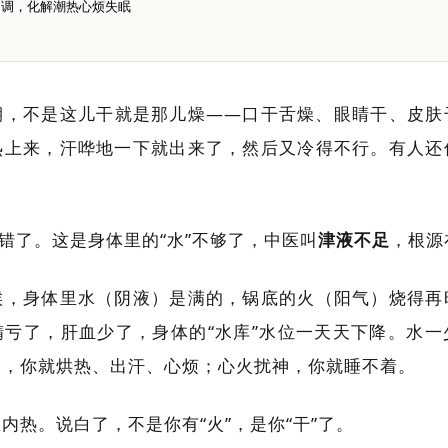
内调，化解潮热心烦失眠
期，不是这儿干就是那儿燥——口干舌燥、眼睛干、皮肤
热上来，汗哗地一下就出来了，然后又冷得不行。有人还
？错了。这是身体里的“水”不够了，中医叫
津液不足
，根源
候，身体里水（阴液）是满的，锅底的火（阳气）烧得再
精亏了，肝血少了，身体的“水库”水位一天天下降。水一
冒，你就烘热、出汗、心烦；心火扰神，你就睡不着。
内热。说白了，不是你有“火”，是你“干”了。