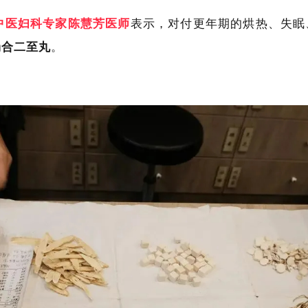
中医妇科专家陈慧芳医师
表示，对付更年期的烘热、失眠
汤合二至丸
。