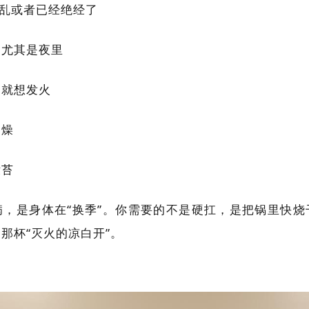
始乱或者已经绝经了
，尤其是夜里
动就想发火
咽燥
没苔
病，是身体在“换季”。你需要的不是硬扛，是把锅里快烧
那杯“灭火的凉白开”。