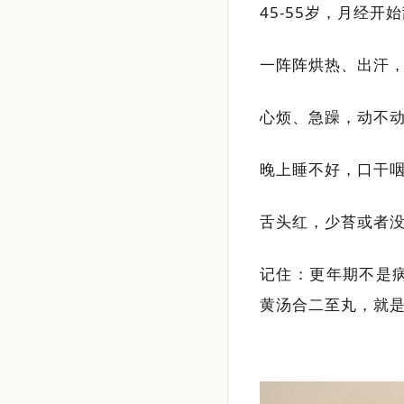
45-55岁，月经开
一阵阵烘热、出汗
心烦、急躁，动不
晚上睡不好，口干
舌头红，少苔或者
记住：更年期不是
黄汤合二至丸，就是