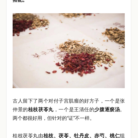
古人留下了两个对付子宫肌瘤的好方子，一个是张
仲景的
桂枝茯苓丸
，一个是王清任的
少腹逐瘀汤
。
两个都很好用，但针对的“证”不一样。
桂枝茯苓丸由
桂枝、茯苓、牡丹皮、赤芍、桃仁
组