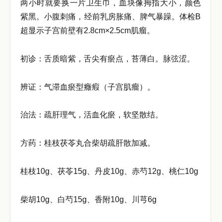
两小时就要换一片卫生巾，血块像拇指大小，颜色
紫黑。小腹刺痛，经前乳房胀痛、脾气暴躁。体检B
超显示子宫前壁有2.8cm×2.5cm肌瘤。
初诊：舌质暗紫，舌尖有瘀点，苔薄白。脉弦涩。
辨证：气滞血瘀型癥瘕（子宫肌瘤）。
治法：疏肝理气，活血化瘀，软坚散结。
方药：桂枝茯苓丸合柴胡疏肝散加减。
桂枝10g、茯苓15g、丹皮10g、赤芍12g、桃仁10g
柴胡10g、白芍15g、香附10g、川芎6g