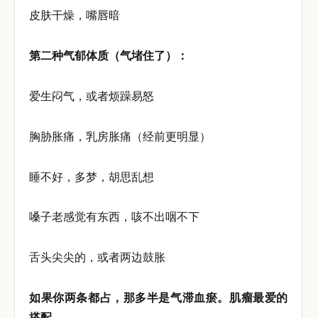
皮肤干燥，嘴唇暗
第二种气郁体质（气堵住了）：
爱生闷气，或者烦躁易怒
胸胁胀痛，乳房胀痛（经前更明显）
睡不好，多梦，胡思乱想
嗓子老感觉有东西，咳不出咽不下
舌头尖尖的，或者两边鼓胀
如果你两条都占，那多半是气滞血瘀。肌瘤最爱的
搭配。