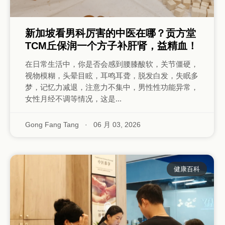
新加坡看男科厉害的中医在哪？贡方堂
TCM丘保润一个方子补肝肾，益精血！
在日常生活中，你是否会感到腰膝酸软，关节僵硬，
视物模糊，头晕目眩，耳鸣耳聋，脱发白发，失眠多
梦，记忆力减退，注意力不集中，男性性功能异常，
女性月经不调等情况，这是...
Gong Fang Tang
·
06 月 03, 2026
健康百科