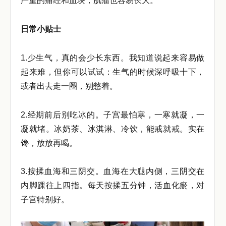
严重的痛经和血块，肌瘤也容易长大。
日常小贴士
1.少生气，真的会少长东西。我知道说起来容易做
起来难，但你可以试试：生气的时候深呼吸十下，
或者出去走一圈，别憋着。
2.经期前后别吃冰的。子宫最怕寒，一寒就凝，一
凝就堵。冰奶茶、冰淇淋、冷饮，能戒就戒。实在
馋，放放再喝。
3.按揉血海和三阴交。血海在大腿内侧，三阴交在
内脚踝往上四指。每天按揉五分钟，活血化瘀，对
子宫特别好。