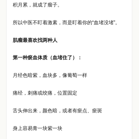
积月累，就成了瘤子。
所以中医不盯着激素，而是盯着你的“血堵没堵”。
肌瘤最喜欢找两种人
第一种瘀血体质（血堵住了）：
月经色暗紫，血块多，像葡萄一样
痛经，刺痛或绞痛，位置固定
舌头伸出来，颜色暗，或者有瘀点、瘀斑
身上容易青一块紫一块