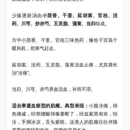
少腹逐瘀汤由
小茴香、干姜、延胡索、官桂、没
药、川芎、炒赤芍、五灵脂、蒲黄、当归
组成。
方中小茴香、干姜、官桂三味热药，像给子宫装个
暖风机，把寒气赶走。
延胡索、没药、五灵脂、蒲黄活血止痛，尤其擅长
治“冷痛”。
当归、川芎、赤芍养血活血，补而不滞。
适合寒凝血瘀型的肌瘤。典型表现：
小腹冷痛，得
热痛减，经期腰酸得像要断了，经血紫黑有块，怕
冷，手脚冰凉，舌头紫暗。这类人的肌瘤往往伴随