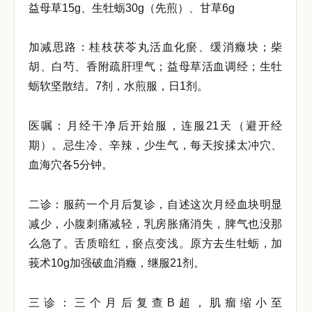
益母草15g、生牡蛎30g（先煎）、甘草6g
加减思路：桂枝茯苓丸活血化瘀、缓消癥块；柴
胡、白芍、香附疏肝理气；益母草活血调经；生牡
蛎软坚散结。7剂，水煎服，日1剂。
医嘱：月经干净后开始服，连服21天（避开经
期）。忌生冷、辛辣，少生气，每天按揉太冲穴、
血海穴各5分钟。
二诊：服药一个月后复诊，自述这次月经血块明显
减少，小腹刺痛减轻，乳房胀痛消失，脾气也没那
么急了。舌质暗红，瘀点变浅。原方去生牡蛎，加
莪术10g加强破血消癥，继服21剂。
三诊：三个月后复查B超，肌瘤缩小至