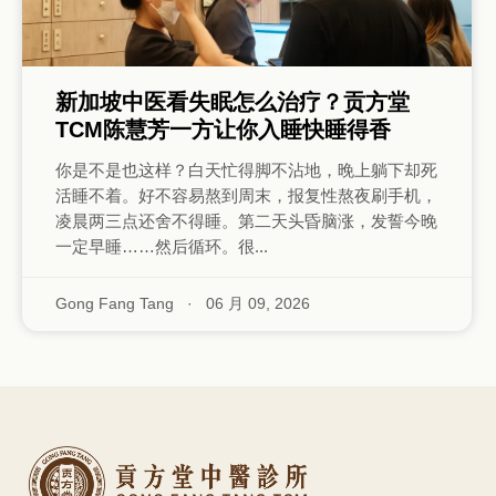
新加坡中医看失眠怎么治疗？贡方堂
TCM陈慧芳一方让你入睡快睡得香
你是不是也这样？白天忙得脚不沾地，晚上躺下却死
活睡不着。好不容易熬到周末，报复性熬夜刷手机，
凌晨两三点还舍不得睡。第二天头昏脑涨，发誓今晚
一定早睡……然后循环。很...
Gong Fang Tang
·
06 月 09, 2026