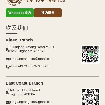
Whatsapp联系
预约服务
联系我们
Kinex Branch
11 Tanjong Katong Road #02-12
Kinex Singapore 437157
gongfangtangtcm@gmail.com
+65 6243 2138/6243 4598
East Coast Branch
160 East Coast Road
Singapore 428867
gongfangtangtcm@gmail.com