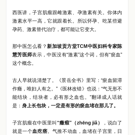
西医讲，子宫肌瘤跟雌激素、孕激素有关。你体内
激素水平一高，它就跟着长。所以怀孕、吃某些避
孕药、激素替代治疗，都可能让它变大。
那中医怎么看？
新加坡贡方堂TCM中医妇科专家陈
慧芳医师
表示，中医没有“激素”这个词，但有“瘀血”
这个概念。
古人早就说清楚了。《景岳全书》里写：“瘀血留滞
作癥，唯妇人有之。”《医林改错》也说：“气无形不
能结块，结块者，必有形之血也。”翻译成人话就
是：
身上长包块，一定是有形的瘀血堵在那儿了。
子宫肌瘤在中医里叫
“癥瘕”（zhēng jiǎ）
，说白了
就是一个
血疙瘩
。气推不动血，血堵在子宫里，日