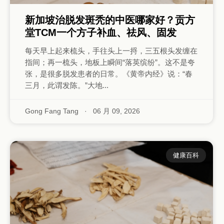
新加坡治脱发斑秃的中医哪家好？贡方
堂TCM一个方子补血、祛风、固发
每天早上起来梳头，手往头上一捋，三五根头发缠在
指间；再一梳头，地板上瞬间“落英缤纷”。这不是夸
张，是很多脱发患者的日常。《黄帝内经》说：“春
三月，此谓发陈。”大地...
Gong Fang Tang
·
06 月 09, 2026
健康百科