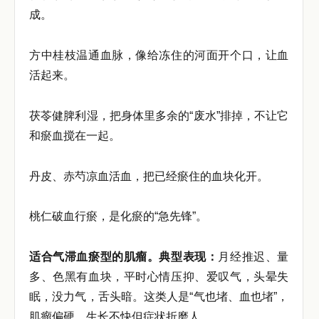
成。
方中桂枝温通血脉，像给冻住的河面开个口，让血
活起来。
茯苓健脾利湿，把身体里多余的“废水”排掉，不让它
和瘀血搅在一起。
丹皮、赤芍凉血活血，把已经瘀住的血块化开。
桃仁破血行瘀，是化瘀的“急先锋”。
适合气滞血瘀型的肌瘤。典型表现：
月经推迟、量
多、色黑有血块，平时心情压抑、爱叹气，头晕失
眠，没力气，舌头暗。这类人是“气也堵、血也堵”，
肌瘤偏硬，生长不快但症状折磨人。