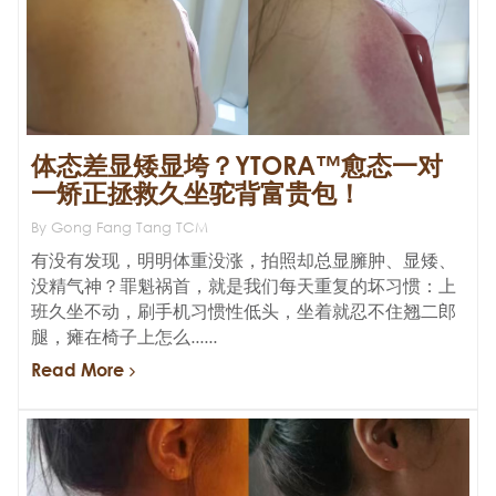
体态差显矮显垮？YTORA™愈态一对
一矫正拯救久坐驼背富贵包！
By Gong Fang Tang TCM
有没有发现，明明体重没涨，拍照却总显臃肿、显矮、
没精气神？罪魁祸首，就是我们每天重复的坏习惯：上
班久坐不动，刷手机习惯性低头，坐着就忍不住翘二郎
腿，瘫在椅子上怎么......
Read More