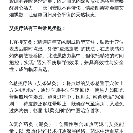
紧绷的神经逐渐舒展，随之而来的深度放松感将重新唤
醒身心活力——夜间安眠不再奢侈，情绪阴霾亦会随艾
烟飘散，让健康回归身心平衡的天然状态。
艾灸疗法有三种常见类型：
1.直接艾灸：精选陈年艾绒制成微型艾炷，贴敷于穴位
表皮后瞬时点燃，凭借“速燃速取”的技法，在皮肤感知
灼热前敏捷移除。此法虽热力集中，但依托精准的时间
把控，实现“透穴不伤肤”的效果，兼具高效性与安全
性，成为临床首选。
2.悬灸疗法（艾条温灸）：将点燃的艾条悬置于穴位上
方3-4厘米处，通过医师手法匀速回旋，使热力如阳光
普照般均匀渗透。施灸过程中，医师以“察色辨温”为准
则——待皮肤泛起红晕即止，既确保气至病所，又避免
过热灼伤，彰显“以柔克刚”的中医治疗哲学。
3.复合药灸（泥灸）：创新性融合加热药泥与艾灸能
量，以“双热传导”技术打通深层经络。药泥中活血草本