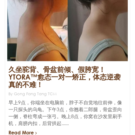
久坐驼背、骨盆前倾、假胯宽！
YTORA™愈态一对一矫正，体态逆袭
真的不难！
By Gong Fang Tang TCM
早上9点，你端坐在电脑前，脖子不自觉地往前伸，像
一只探头的乌龟。下午3点，你翘着二郎腿，骨盆歪向
一侧，脊柱弯成一张弓。晚上8点，你窝在沙发里刷手
机，肩膀内扣，后背拱起......
Read More