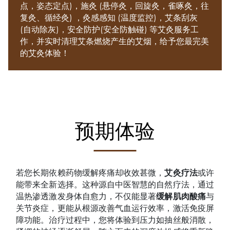
点，姿态定点)，施灸 (悬停灸，回旋灸，雀啄灸，往
复灸、循经灸) ，灸感感知 (温度监控)，艾条刮灰
(自动除灰)，安全防护(安全防触碰) 等艾灸服务工
作，并实时清理艾条燃烧产生的艾烟，给予您最完美
的艾灸体验！
预期体验
若您长期依赖药物缓解疼痛却收效甚微，
或许
艾灸疗法
能带来全新选择。这种源自中医智慧的自然疗法，通过
温热渗透激发身体自愈力，不仅能显著
与
缓解肌肉酸痛
关节炎症，更能从根源改善气血运行效率，激活免疫屏
障功能。治疗过程中，您将体验到压力如抽丝般消散，