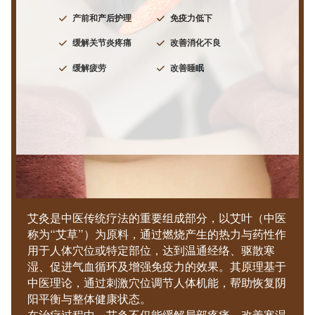
产前和产后护理
免疫力低下
缓解关节炎疼痛
改善消化不良
缓解疲劳
改善睡眠
艾灸是中医传统疗法的重要组成部分，以艾叶（中医
称为“艾草”）为原料，通过燃烧产生的热力与药性作
用于人体穴位或特定部位，达到温通经络、驱散寒
湿、促进气血循环及增强免疫力的效果。其原理基于
中医理论，通过刺激穴位调节人体机能，帮助恢复阴
阳平衡与整体健康状态。
在治疗过程中，艾灸不仅能缓解局部疼痛、改善寒湿