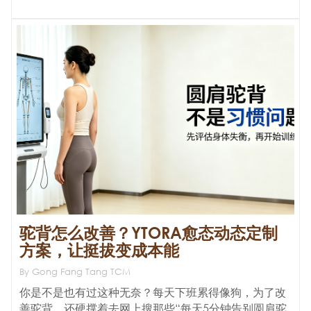
驼背怎么改善？YTORA愈态动态定制
方案，让挺拔变成本能
By Gong Fang Tang TCM
你是不是也有过这种无奈？每天下班累得像狗，为了改
善驼背，还硬撑着去网上搜那些“每天5分钟告别圆肩驼