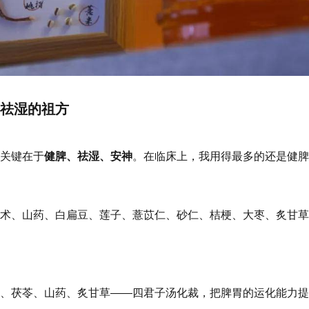
祛湿的祖方
关键在于
健脾、祛湿、安神
。在临床上，我用得最多的还是健脾
术、山药、白扁豆、莲子、薏苡仁、砂仁、桔梗、大枣、炙甘草
、茯苓、山药、炙甘草——四君子汤化裁，把脾胃的运化能力提