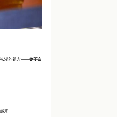
祛湿的祖方——
参苓白
起来