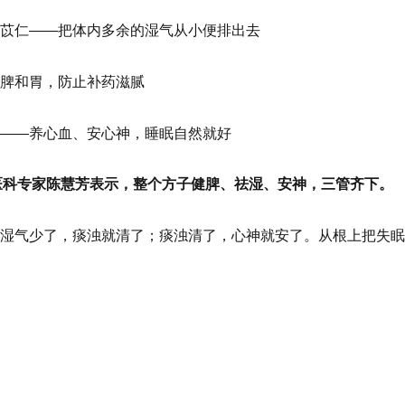
苡仁——把体内多余的湿气从小便排出去
脾和胃，防止补药滋腻
——养心血、安心神，睡眠自然就好
医科专家陈慧芳表示，整个方子健脾、祛湿、安神，三管齐下。
湿气少了，痰浊就清了；痰浊清了，心神就安了。从根上把失眠