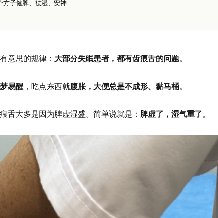
个方子健脾、祛湿、安神
有意思的规律：
大部分失眠患者，都有齿痕舌的问题
。
梦易醒
，吃点东西就
腹胀，大便总是不成形、黏马桶
。
痕舌大多是因为脾虚湿盛。简单说就是：
脾虚了，湿气重了
。