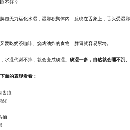
睡不好？
脾虚无力运化水湿，湿邪积聚体内，反映在舌象上，舌头受湿邪
又爱吃奶茶咖啡、烧烤油炸的食物，脾胃就容易累垮。
，水湿代谢不掉，就会变成痰湿。
痰湿一多，自然就会睡不沉、
下面的表现看看：
有齿痕
易醒
马桶
累