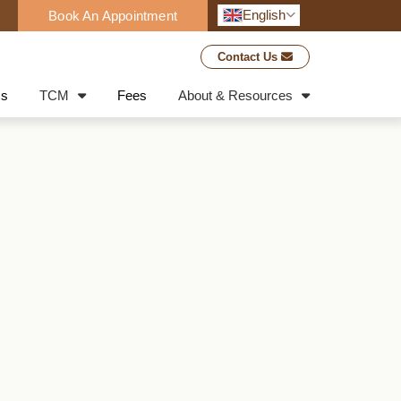
English
Book An Appointment
Contact Us
cs
TCM
Fees
About & Resources