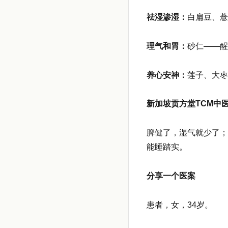
祛湿渗湿：
白扁豆、薏
理气和胃：
砂仁——醒
养心安神：
莲子、大枣
新加坡贡方堂TCM中
脾健了，湿气就少了；
能睡踏实。
分享一个医案
患者，女，34岁。